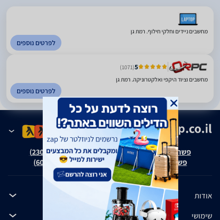
מחשבים ניידים וחלקי חילוף. רמת גן
לפרטים נוספים
5
(1071)
מחשבים וציוד היקפי ואלקטרוניקה. רמת גן
לפרטים נוספים
פשרה בת"צ אבנצ'יק נ' זאפ גרופ (ת"צ 23008-08-20)
פשרה בת"צ כהנים נ' זאפ גרופ (ת"צ 60371-12-19)
אודות
שימושי