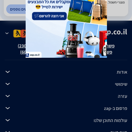
מוצרי חשמל. ביתר עילית
לפרטים נוספים
פשרה בת"צ אבנצ'יק נ' זאפ גרופ (ת"צ 23008-08-20)
פשרה בת"צ כהנים נ' זאפ גרופ (ת"צ 60371-12-19)
אודות
שימושי
עזרה
פרסום ב-zap
עולמות התוכן שלנו