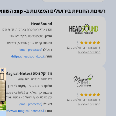
רשימת החנויות בירושלים המציגות ב- zap השוואת מחירים
HeadSound
חנות אודיו המתמחה באוזניות. קרית אונו
טלפון:
03-9385000
,פקס:
לא צויין
5
כתובת:
קריית אונו ; שטנר 5, ירושלים
5
- ממוצע דירוג הגולשים ב-12
דוא"ל:
[email protected]
החודשים האחרונים
אתר:
https://headsound.co.il/
כלי נגינה והגברה. בית שמש
טלפון:
077-5363077
,פקס:
לא צויין
כתובת:
יקותיאל אדם 60/12 בית 
5
עקיבא 60, סניף ירושלים - גבעת שאול, בית שערים 4
5
- ממוצע דירוג הגולשים ב-12
דוא"ל:
[email protected]
החודשים האחרונים
אתר:
https://www.magical-notes.co.il/