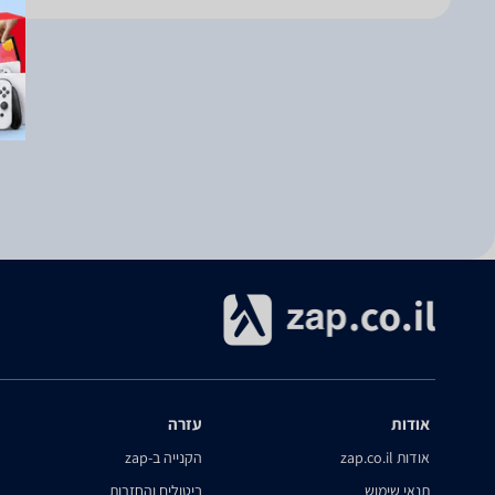
אודות
עזרה
אודות zap.co.il
הקנייה ב-zap
תנאי שימוש
ביטולים והחזרות