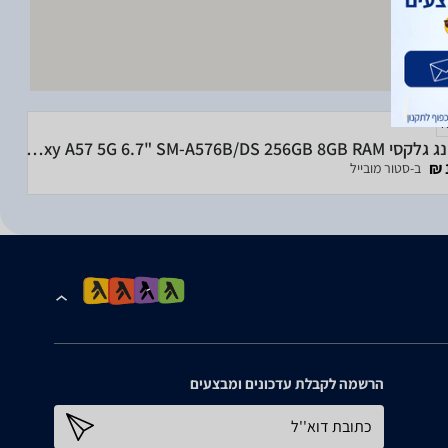
סמסונג גלקסי Samsung Galaxy A57 5G 6.7" SM-A576B/DS 256GB 8GB RAM
ב-סטור מובייל
הרשמה לקבלת עדכונים ומבצעים
כתובת דוא''ל