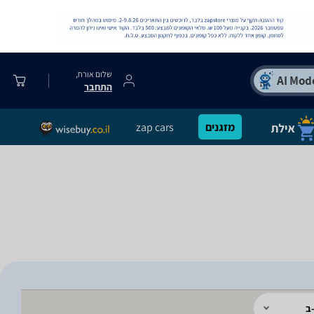
שלום אורח,
התחבר
מזגנים
zap cars
ב