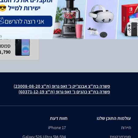
מודעה
1,790 ₪
פשרה בת"צ אבנצ'יק נ' זאפ גרופ (ת"צ 23008-08-20)
פשרה בת"צ כהנים נ' זאפ גרופ (ת"צ 60371-12-19)
עולמות התוכן שלנו
חוות דעת
תיירות
iPhone 17
סופרמרקטים
Galaxy S26 Ultra SM-S94