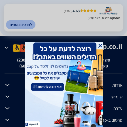
4.63
(1360)
אספקה טכנית. באר שבע
לפרטים נוספים
פשרה בת"צ אבנצ'יק נ' זאפ גרופ (ת"צ 23008-08-20)
פשרה בת"צ כהנים נ' זאפ גרופ (ת"צ 60371-12-19)
אודות
שימושי
עזרה
פרסום ב-zap