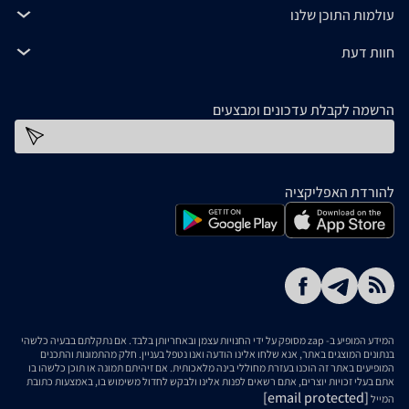
עולמות התוכן שלנו
חוות דעת
הרשמה לקבלת עדכונים ומבצעים
כתובת דוא''ל
להורדת האפליקציה
המידע המופיע ב- zap מסופק על ידי החנויות עצמן ובאחריותן בלבד. אם נתקלתם בבעיה כלשהי
בנתונים המוצגים באתר, אנא שלחו אלינו הודעה ואנו נטפל בעניין. חלק מהתמונות והתכנים
המופיעים באתר זה הוכנו בעזרת מחוללי בינה מלאכותית. אם זיהיתם תמונה או תוכן כלשהו בו
אתם בעלי זכויות יוצרים, אתם רשאים לפנות אלינו ולבקש לחדול משימוש בו, באמצעות כתובת
[email protected]
המייל