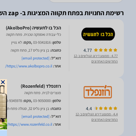
רשימת החנויות בפתח תקווה המציגות ב- zap השוואת מחירים
כלי עבודה ואספקה טכנית. פתח תקווה
טלפון:
03-9341816
,פקס:
לא צויין
4.77
כתובת:
בן ציון גליס 17, פתח תקווה
4.77
- ממוצע דירוג הגולשים ב-12
דוא"ל:
[email protected]
החודשים האחרונים
אתר:
https://www.akolbopro.co.il/
מוצרים לבית. פתח תקווה
טלפון:
03-9050000
,פקס:
03-9345978
4.4
כתובת:
בן ציון גליס 32, סגולה פתח-תקווה
4.4
- ממוצע דירוג הגולשים ב-12
דוא"ל:
[email protected]
החודשים האחרונים
אתר:
https://www.rozenfeld.co.il/