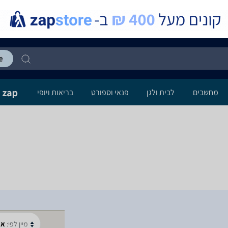
מחשבים
לבית ולגן
פנאי וספורט
בריאות ויופי
מיין לפי:
א-