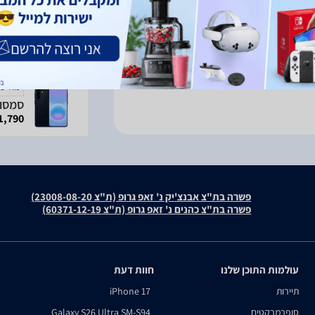
תח תקווה
1
פרטים נוספים
מודעה
1,790 ₪
פשרה בת"צ אבנצ'יק נ' זאפ גרופ (ת"צ 23008-08-20)
פשרה בת"צ כהנים נ' זאפ גרופ (ת"צ 60371-12-19)
עולמות התוכן שלנו
חוות דעת
תיירות
iPhone 17
סופרמרקטים
Galaxy S26 Ultra SM-S94