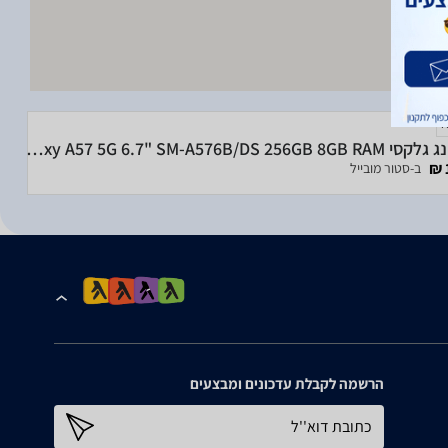
סמסונג גלקסי Samsung Galaxy A57 5G 6.7" SM-A576B/DS 256GB 8GB RAM
ב-סטור מובייל
הרשמה לקבלת עדכונים ומבצעים
כתובת דוא''ל