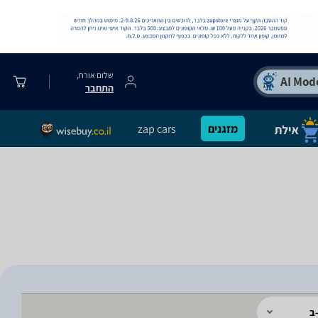
שלום אורח,
התחבר
מזגנים
zap cars
ב