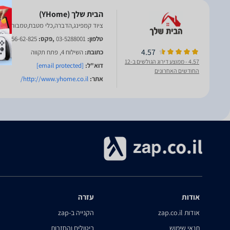
ציוד קמפינג,הדברה,כלי מטבח,טמבוריה. פ
טלפון:
03-5288001
,פקס:
53-356-62-825
4.57
כתובת:
השילוח 4, פתח תקווה
4.57
- ממוצע דירוג הגולשים ב-12
דוא"ל:
[email protected]
החודשים האחרונים
אתר:
http://www.yhome.co.il/
אודות
עזרה
אודות zap.co.il
הקנייה ב-zap
תנאי שימוש
ביטולים והחזרות