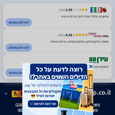
2.59
(658)
מחשבים, סלולר וגאדג'טים. פריסה ארצית
לפרטים נוספים
4.28
(3022)
חשמל, אלקטרוניקה, מחשבים ומיזוג. פריסה ארצית
לפרטים נוספים
אספקה טכנית וכלי עבודה. אשקלון
לפרטים נוספים
פשרה בת"צ אבנצ'יק נ' זאפ גרופ (ת"צ 23008-08-20)
פשרה בת"צ כהנים נ' זאפ גרופ (ת"צ 60371-12-19)