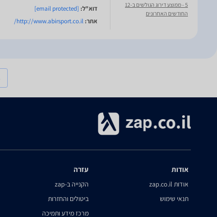
5
- ממוצע דירוג הגולשים ב-12
דוא"ל:
[email protected]
החודשים האחרונים
אתר:
http://www.abirsport.co.il/
אודות
עזרה
אודות zap.co.il
הקנייה ב-zap
תנאי שימוש
ביטולים והחזרות
מרכז מידע ותמיכה