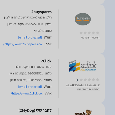
2buyspares
חלקי חילוף למכשירי חשמל. ראשון לציון
טלפון:
053-575-5050
,פקס:
לא צויין
כתובת:
לא צויין
דוא"ל:
[email protected]
הוספת חוות דעת
אתר:
https://www.2buyspares.co.il/
2Click
מוצרי צילום וציוד היקפי. חולון
טלפון:
03-5581901
,פקס:
לא צויין
0
כתובת:
המרכבה 19, אזוה"ת חולון
0
- ממוצע דירוג הגולשים ב-12
דוא"ל:
[email protected]
החודשים האחרונים
אתר:
https://www.2click.co.il/