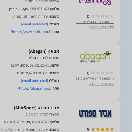
אופניים ואביזרים. נהריה
טלפון:
050-8871677
,פקס:
לא צויין
0
כתובת:
שדרות הגעתון 16, נהריה
0
- ממוצע דירוג הגולשים ב-12
דוא"ל:
[email protected]
החודשים האחרונים
אתר:
https://www.aabike.co.il/
מוצרים לגינה. ירושלים
טלפון:
02-561-20-70
,פקס:
לא צויין
0
כתובת:
דרך חברון 42,ירושלים
0
- ממוצע דירוג הגולשים ב-12
דוא"ל:
[email protected]
החודשים האחרונים
אתר:
https://abagan.co.il/
מכשירי ספורט. תל אביב
טלפון:
03-5186372
,פקס:
03-5186373
5
כתובת:
שביל התנופה 6, קריית המלאכה, תל אביב