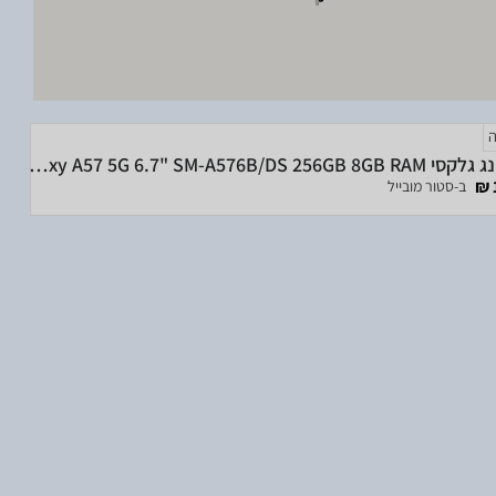
סמסונג גלקסי Samsung Galaxy A57 5G 6.7" SM-A576B/DS 256GB 8GB RAM
ב-סטור מובייל