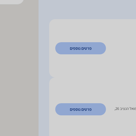
פרטים נוספים
צורן 4 ב', אזוה"ת פולג , נתניה | שמואל הנציב 26,
פרטים נוספים