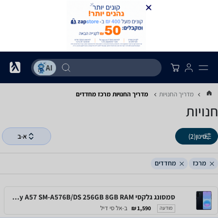
מדריך החנויות
מדריך החנויות ‏מרכז ‏מחדדים
חנויות
סינון
(2)
א-ב
מרכז
מחדדים
סמסונג גלקסי Samsung Galaxy A57 SM-A576B/DS 256GB 8GB RAM
ב-אל סי דיל
1,590 ₪
מודעה