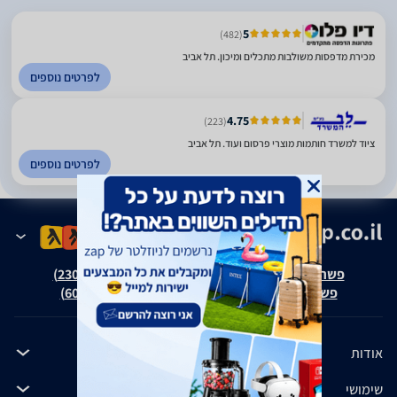
5
(482)
מכירת מדפסות משולבות מתכלים ומיכון. תל אביב
לפרטים נוספים
4.75
(223)
ציוד למשרד חותמות מוצרי פרסום ועוד. תל אביב
לפרטים נוספים
פשרה בת"צ אבנצ'יק נ' זאפ גרופ (ת"צ 23008-08-20)
פשרה בת"צ כהנים נ' זאפ גרופ (ת"צ 60371-12-19)
אודות
שימושי