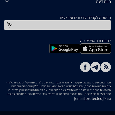
חוות דעת
הרשמה לקבלת עדכונים ומבצעים
כתובת דוא''ל
להורדת האפליקציה
המידע המופיע ב- zap מסופק על ידי החנויות עצמן ובאחריותן בלבד. אם נתקלתם בבעיה כלשהי
בנתונים המוצגים באתר, אנא שלחו אלינו הודעה ואנו נטפל בעניין. חלק מהתמונות והתכנים
המופיעים באתר זה הוכנו בעזרת מחוללי בינה מלאכותית. אם זיהיתם תמונה או תוכן כלשהו בו
אתם בעלי זכויות יוצרים, אתם רשאים לפנות אלינו ולבקש לחדול משימוש בו, באמצעות כתובת
[email protected]
המייל