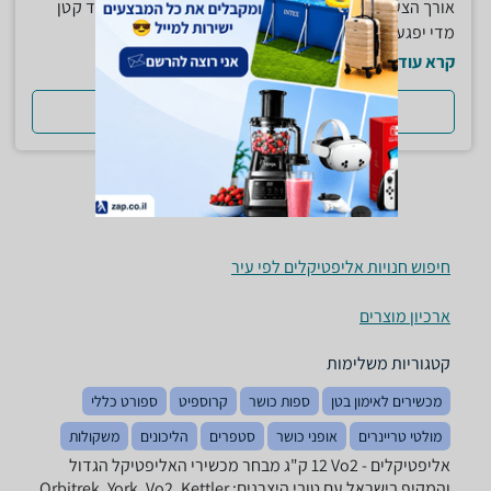
אורך הצעד שהאליפטיקל מספק חשוב מאוד לאימון. צעד קטן
מדי יפגע באימון ויגרום...
קרא עוד
למדריך המלא
חיפוש חנויות אליפטיקלים לפי עיר
ארכיון מוצרים
קטגוריות משלימות
מכשירים לאימון בטן
ספות כושר
קרוספיט
ספורט כללי
מולטי טריינרים
אופני כושר
סטפרים
הליכונים
משקולות
אליפטיקלים - ‏Vo2 ‏12 ‏ק"ג מבחר מכשירי האליפטיקל הגדול
והמקיף בישראל עם טובי היצרנים: Orbitrek, York, Vo2, Kettler