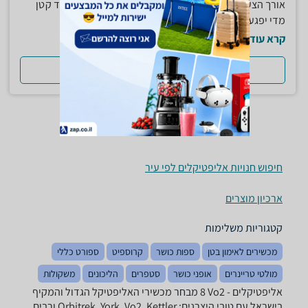
אורך הצעד שהאליפטיקל מספק חשוב מאוד לאימון. צעד קטן
מדי יפגע באימון ויגרום...
קרא עוד
למדריך המלא
חיפוש חנויות אליפטיקלים לפי עיר
ארכיון מוצרים
קטגוריות משלימות
מכשירים לאימון בטן
ספות כושר
קרוספיט
ספורט כללי
מולטי טריינרים
אופני כושר
סטפרים
הליכונים
משקולות
אליפטיקלים - ‏Vo2 ‏8 מבחר מכשירי האליפטיקל הגדול והמקיף
בישראל עם טובי היצרנים: Orbitrek, York, Vo2, Kettler ורבים