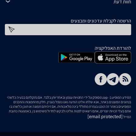
חוות דעת
הרשמה לקבלת עדכונים ומבצעים
כתובת דוא''ל
להורדת האפליקציה
המידע המופיע ב- zap מסופק על ידי החנויות עצמן ובאחריותן בלבד. אם נתקלתם בבעיה כלשהי
בנתונים המוצגים באתר, אנא שלחו אלינו הודעה ואנו נטפל בעניין. חלק מהתמונות והתכנים
המופיעים באתר זה הוכנו בעזרת מחוללי בינה מלאכותית. אם זיהיתם תמונה או תוכן כלשהו בו
אתם בעלי זכויות יוצרים, אתם רשאים לפנות אלינו ולבקש לחדול משימוש בו, באמצעות כתובת
[email protected]
המייל