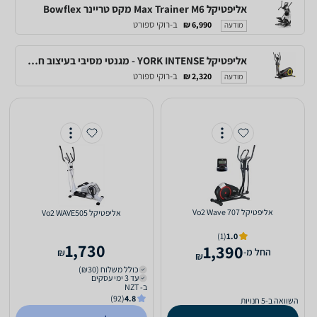
אליפטיקל Max Trainer M6 מקס טריינר Bowflex
ב-רוקי ספורט
6,990 ₪
מודעה
אליפטיקל YORK INTENSE - מגנטי מסיבי בעיצוב חדשני
ב-רוקי ספורט
2,320 ₪
מודעה
אליפטיקל Vo2 Wave 707
אליפטיקל Vo2 WAVE505
(1)
1.0
1,730
1,390
‫החל מ-
₪
₪
כולל משלוח (₪30)
עד 3 ימי עסקים
ב- NZT
(92)
4.8
השוואה ב-5 חנויות