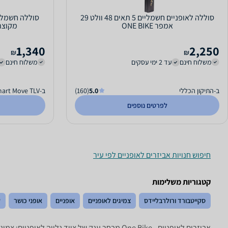
סוללה לאופניים חשמליים 5 תאים 48 וולט 29
אמפר ONE BIKE
מקוצרת
1,340
2,250
₪
₪
משלוח חינם
עד 2 ימי עסקים
משלוח חינם
ב-התיקון הכללי
5.0
(160)
ב-Smart Move TLV
לפרטים נוספים
חיפוש חנויות אביזרים לאופניים לפי עיר
קטגוריות משלימות
סקייטבורד ורולרבליידס
צמיגים לאופניים
אופניים
אופני כושר
ק
אביזרים לאופניים - ‏One Bike מבחר ענק של ציוד נלווה לאופניים: צמיגים, קסדות, רפידות, כסאות, משאבות, כפפות רכיבה ועוד של היצרנים המובילים: Shimano, Continental, Maxxis, Wellgo, Serfas ואחרים.