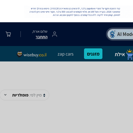
שלום אורח,
התחבר
מזגנים
zap cars
מיין לפי:
פופולריות