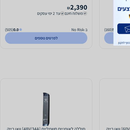
2,390
₪
משלוח חינם
עד 2 ימי עסקים
5.0
(160)
ב-No Risk
0.0
(505)
לפרטים נוספים
סוללה לאופניים חשמליים [60V/24A] וואן בייק
סוללה לאופניים חשמליים [48V/34A] וואן בייק