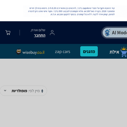
שלום אורח,
התחבר
מזגנים
zap cars
מיין לפי:
פופולריות