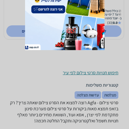
99
75
₪
₪
כולל משלוח (₪29)
משלוח חינם
עד 7 ימי עסקים
עד 5 ימי עסקים
ב- יוגנד פוטו וידאו
ב- רואים עולם
(573)
0.0
(33)
0.0
לפרטים נוספים
לפרטים נוספים
חיפוש חנויות סרטי צילום לפי עיר
קטגוריות משלימות
מצלמות
עדשות מצלמה
סרטי צילום - ‏Agfa רוצה למצוא את הסרט צילום שאתה צריך? רק
בזאפ תמצא מאות ביקורות על סרטי צילום מערכת סינון
מתקדמת לפי יצרן , אסא ועוד, השוואת מחירים ביותר מאלף
חנויות חשמל ואלקטרוניקה ותקבל החלטה חכמה!