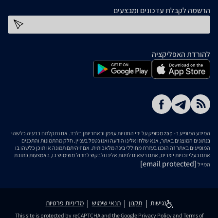
הרשמה לקבלת עדכונים ומבצעים
כתובת דוא''ל
להורדת האפליקציה
המידע המופיע ב- zap מסופק על ידי החנויות עצמן ובאחריותן בלבד. אם נתקלתם בבעיה כלשהי
בנתונים המוצגים באתר, אנא שלחו אלינו הודעה ואנו נטפל בעניין. חלק מהתמונות והתכנים
המופיעים באתר זה הוכנו בעזרת מחוללי בינה מלאכותית. אם זיהיתם תמונה או תוכן כלשהו בו
אתם בעלי זכויות יוצרים, אתם רשאים לפנות אלינו ולבקש לחדול משימוש בו, באמצעות כתובת
[email protected]
המייל
נגישות
תקנון
תנאי שימוש
מדיניות פרטיות
This site is protected by reCAPTCHA and the Google
Privacy Policy
and
Terms of