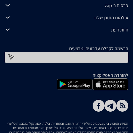
פרסום ב-zap
עולמות התוכן שלנו
חוות דעת
הרשמה לקבלת עדכונים ומבצעים
כתובת דוא''ל
להורדת האפליקציה
המידע המופיע ב- zap מסופק על ידי החנויות עצמן ובאחריותן בלבד. אם נתקלתם בבעיה כלשהי
בנתונים המוצגים באתר, אנא שלחו אלינו הודעה ואנו נטפל בעניין. חלק מהתמונות והתכנים
המופיעים באתר זה הוכנו בעזרת מחוללי בינה מלאכותית. אם זיהיתם תמונה או תוכן כלשהו בו