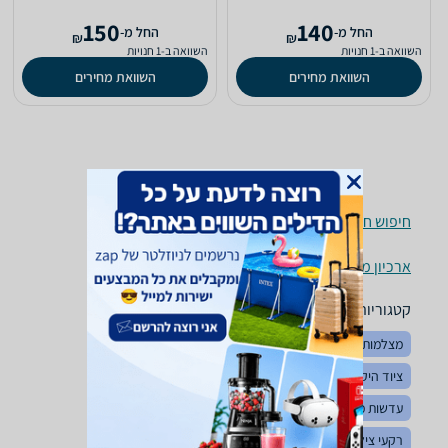
150
140
‫החל מ-
‫החל מ-
₪
₪
השוואה ב-1 חנויות
השוואה ב-1 חנויות
השוואת מחירים
השוואת מחירים
חיפוש חנויות תיקים למצלמות לפי עיר
ארכיון מוצרים
קטגוריות משלימות
מצלמות
גריפים למצלמות
הדפסת תמונות דיגיטליות
ציוד היקפי לצילום
סוללות למצלמות
מצלמות וידאו
עדשות מצלמה
פילטרים לעדשות
מגני שמש לעדשות
רקעי צילום
מזוודות וטרולים
חצובות וגימבלים