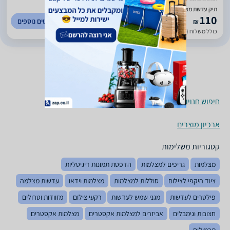
תיק עדשת מצלמה טמרק Tamrac M.A.S Lens Case Small
110
לפרטים נוספים
₪
כולל משלוח (20 ₪)
עד 7 ימי עסקים
חיפוש חנויות תיקים למצלמות לפי עיר
ארכיון מוצרים
קטגוריות משלימות
מצלמות
גריפים למצלמות
הדפסת תמונות דיגיטליות
ציוד היקפי לצילום
סוללות למצלמות
מצלמות וידאו
עדשות מצלמה
פילטרים לעדשות
מגני שמש לעדשות
רקעי צילום
מזוודות וטרולים
חצובות וגימבלים
אביזרים למצלמות אקסטרים
מצלמות אקסטרים
תרמילים