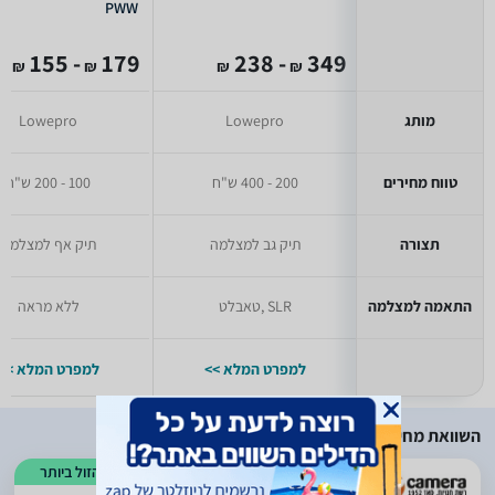
PWW
- 155
179
- 238
349
₪
₪
₪
₪
מותג
Lowepro
Lowepro
טווח מחירים
200 - 400 ש"ח
100 - 200 ש"ח
תצורה
תיק גב למצלמה
תיק אף למצלמה
התאמה למצלמה
SLR ,טאבלט
ללא מראה
למפרט המלא >>
למפרט המלא >>
השוואת מחירים
הזול ביותר
)
473
(
3.4