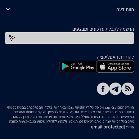
חוות דעת
הרשמה לקבלת עדכונים ומבצעים
כתובת דוא''ל
להורדת האפליקציה
המידע המופיע ב- zap מסופק על ידי החנויות עצמן ובאחריותן בלבד. אם נתקלתם בבעיה כלשהי
בנתונים המוצגים באתר, אנא שלחו אלינו הודעה ואנו נטפל בעניין. חלק מהתמונות והתכנים
המופיעים באתר זה הוכנו בעזרת מחוללי בינה מלאכותית. אם זיהיתם תמונה או תוכן כלשהו בו
אתם בעלי זכויות יוצרים, אתם רשאים לפנות אלינו ולבקש לחדול משימוש בו, באמצעות כתובת
[email protected]
המייל