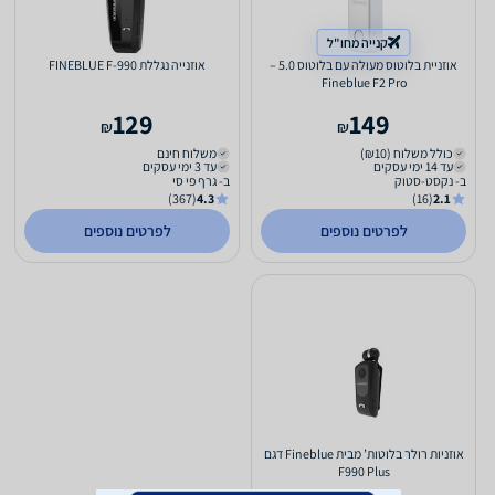
קנייה מחו"ל
אוזניית בלוטוס מעולה עם בלוטוס 5.0 –
אוזנייה נגללת FINEBLUE F-990
Fineblue F2 Pro
129
149
₪
₪
כולל משלוח (₪10)
משלוח חינם
עד 14 ימי עסקים
עד 3 ימי עסקים
ב- נקסט-סטוק
ב- גרף פי סי
(367)
4.3
(16)
2.1
לפרטים נוספים
לפרטים נוספים
אוזניות רולר בלוטות’ מבית Fineblue דגם
F990 Plus