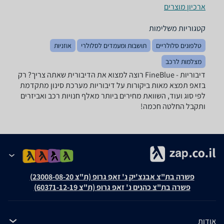
ארכיון מוצרים
קטגוריות משלימות
טלפונים סלולריים
תושבות ומעמדים לסלולרי
אוזניות
מצלמות לרכב
דיבוריות - ‏FineBlue רוצה למצוא את הדיבורית שאתה צריך? רק
בזאפ תמצא מאות ביקורות על דיבוריות מערכת סינון מתקדמת
לפי סוג ועוד, השוואת מחירים ביותר מאלף חנויות רכב ואביזרים
ותקבל החלטה חכמה!
פשרה בת"צ אבנצ'יק נ' זאפ גרופ (ת"צ 23008-08-20)
פשרה בת"צ כהנים נ' זאפ גרופ (ת"צ 60371-12-19)
אודות