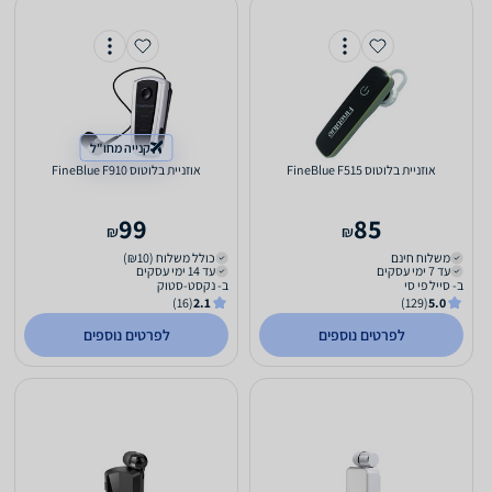
קנייה מחו"ל
‏אוזניית בלוטוס FineBlue F515
‏אוזניית בלוטוס FineBlue F910
99
85
₪
₪
משלוח חינם
כולל משלוח (₪10)
עד 7 ימי עסקים
עד 14 ימי עסקים
ב- סייל פי סי
ב- נקסט-סטוק
(16)
2.1
(129)
5.0
לפרטים נוספים
לפרטים נוספים