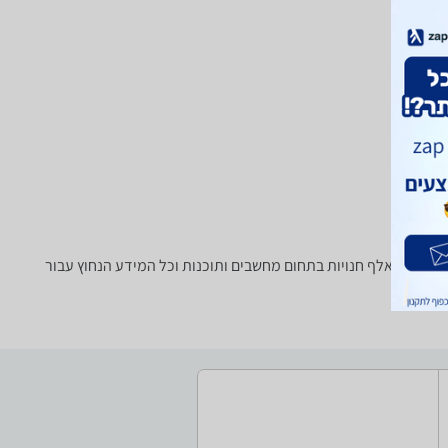
וח / Access Point? רק בזאפ תמצאו חוות דעת, השוואת מחירים ביותר מאלף חנויות בתחום מחשבים ותוכנות וכל המידע הנחוץ עבור