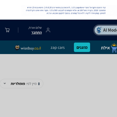
שלום אורח,
התחבר
מזגנים
zap cars
מיין לפי:
פופולריות