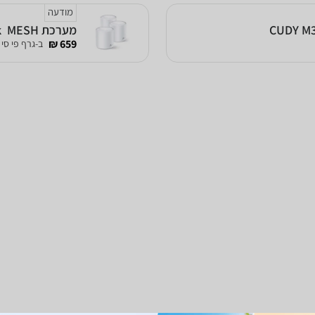
מודעה
מערכת MESH ‏ Deco X20 AX1800 Mesh 3-Pack TP-Link מתצוגה\ביטולי עסקה
659 ₪
ב-גרף פי סי