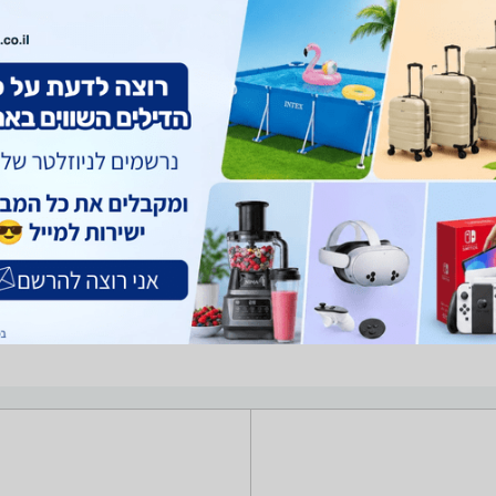
ציוד משלים לתקשורת
מגדילי טווח / Access Points ‏1,200 ‏Mbps ‏5GHz -נמצאו 1 מוצרים. מחפש מגדיל טו