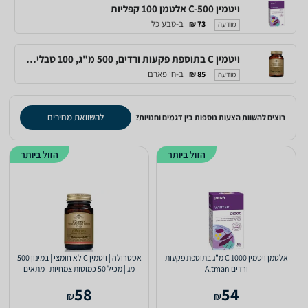
ויטמין C-500 אלטמן 100 קפליות
ב-טבע כל
73 ₪
מודעה
ויטמין C בתוספת פקעות ורדים, 500 מ"ג, 100 טבליות, סולגאר
ב-חי פארם
85 ₪
מודעה
להשוואת מחירים
רוצים להשוות הצעות נוספות בין דגמים וחנויות?
הזול ביותר
הזול ביותר
אלטמן ויטמין C 1000 מ"ג בתוספת פקעות
אסטרולה | ויטמין C לא חומצי | במינון 500
ורדים Altman
מג | מכיל 50 כמוסות צמחיות | מתאים
לצמחונים...
58
54
₪
₪