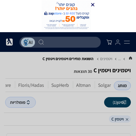
...
ויטמינים
השוואת מחירים ויטמינים ‏ויטמין C
ויטמינים ‏ויטמין C
30 תוצאות
i Care
Floris/Hadas
SupHerb
Altman
Solgar
מותג
סינון
(1)
פופולריות
ויטמין C