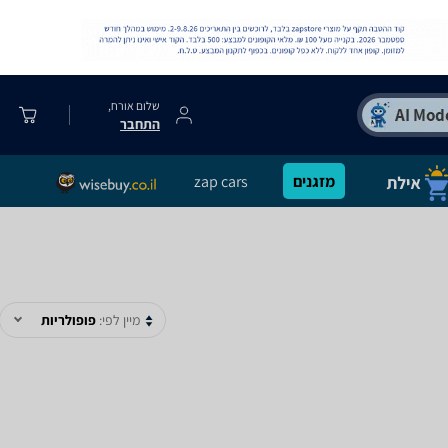
שלום אורח,
התחבר
מזגנים
zap cars
מיין לפי:
פופולריות