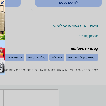
לפרטים נוספים
חיפוש חנויות צמחי מרפא לפי עיר
ארכיון מוצרים
קטגוריות משלימות
תוספי מזון לספורטאים
מינרלים
מולטי ויטמינים
מכשירים לשיכוך כ
צמחי מרפא ‏Nutri Care ‏אשווגנדה -נמצאו 3 מוצרים. מחפש צמח מרפא? רק בזאפ תמצאו חוות דעת, השוואת מחירים ביותר מאלף חנויות בתחום טיפוח יופי ובריאות וכל המידע הנחוץ עבור קבלת החלטה חכמה!