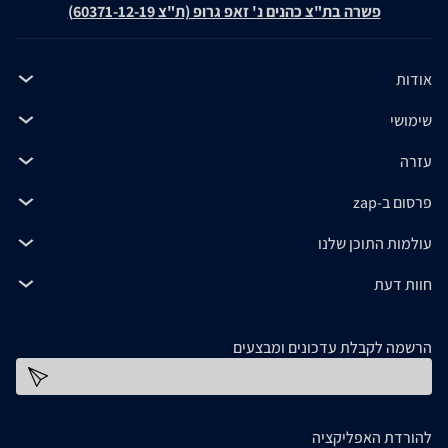
פשרה בת"צ כהנים נ' זאפ גרופ (ת"צ 60371-12-19)
אודות
שימושי
עזרה
פרסום ב-zap
עולמות התוכן שלנו
חוות דעת
הרשמה לקבלת עדכונים ומבצעים
כתובת דוא''ל
להורדת האפליקציה