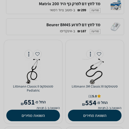
מד לחץ דם לפרק כף היד Matrix 200
ב-מטוב ציוד רפואי
299 ₪
מודעה
מד לחץ דם לזרוע Beurer BM45
ב-אינקדיפו
187 ₪
מודעה
‏סטטוסקופ Littmann 3M Classic III
‏סטטוסקופ Littmann Classic II
Pediatric
(1)
5.0
651
554
‫החל מ-
‫החל מ-
₪
₪
השוואה ב-2 חנויות
השוואה ב-1 חנויות
השוואת מחירים
השוואת מחירים