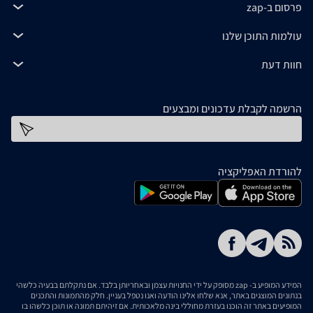
פרסום ב-zap
עולמות התוכן שלנו
חוות דעת
הרשמה לקבלת עדכונים ומבצעים
כתובת דוא''ל
להורדת האפליקציה
המידע המופיע ב- zap מסופק על ידי החנויות עצמן ובאחריותן בלבד. אם נתקלתם בבעיה כלשהי
בנתונים המוצגים באתר, אנא שלחו אלינו הודעה ואנו נטפל בעניין. חלק מהתמונות והתכנים
המופיעים באתר זה הוכנו בעזרת מחוללי בינה מלאכותית. אם זיהיתם תמונה או תוכן כלשהו בו