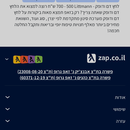
לחץ דם ודופק - ‏Littmann ‏500 - 700 ‏ש"ח רוצה למצוא את הלחץ
דם ודופק שאתה צריך? רק בזאפ תמצא מאות ביקורות על לחץ
דם ודופק מערכת סינון מתקדמת לפי יצרן , סוג ועוד, השוואת
מחירים ביותר מאלף חנויות טיפוח יופי ובריאות ותקבל החלטה
חכמה!
פשרה בת"צ אבנצ'יק נ' זאפ גרופ (ת"צ 23008-08-20)
פשרה בת"צ כהנים נ' זאפ גרופ (ת"צ 60371-12-19)
אודות
שימושי
עזרה