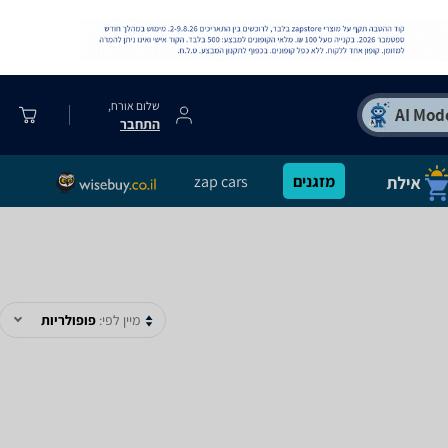
שלום אורח,
התחבר
מזגנים
zap cars
מיין לפי:
פופולריות