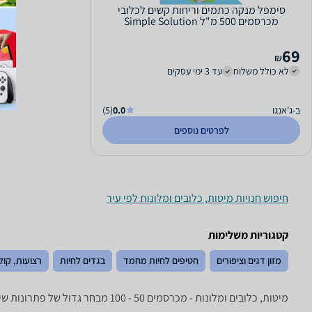
סימפל מנקה כתמים וריחות קשים לכלובי
מכרסמים 500 מ"ל Simple Solution
69
₪
לא כולל משלוח
עד 3 ימי עסקים
ב-ג'אנגו
0.0
(5)
לפרטים נוספים
חיפוש חנויות מיטות, כלובים ומלונות לפי עיר
קטגוריות משלימות
מזון דגים וציפורים
חטיפים לחיות מחמד
בגדים לחיות
רצועות, קול
מיטות, כלובים ומלונות - ‏מכרסמים ‏50 - 100 מבחר גדול של פתרונות שינה לחיות מחמד: מלונות, מיטות, כלובים, טרריומים, כלובי הטסה ועוד!