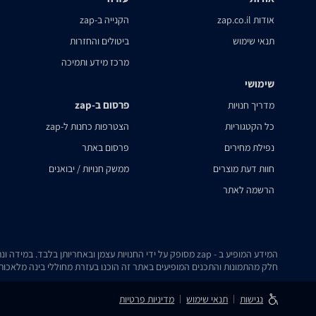
אודות zap.co.il
הקנייה ב-zap
תנאי שימוש
ביטולים והחזרות
מרכז מידע ותמיכה
שימושי
פרסום ב-zap
מדריך חנויות
כל הקטגוריות
הצטרפות כחנות ל-zap
נפילת מחירים
פרסום באתר
חוות דעת מוצרים
ממשק חנויות / יבואנים
הרשמה לאתר
המידע המופיע ב - zap מסופק על ידי החנויות עצמן ובאחריותן בלבד. במידה ונתקלת בבעיה כלשהי בנתונים המוצגים באתר, אנא שלח אלינו הודעה ואנו נטפל בעניין.
חלק מהתמונות והתכנים המופיעים באתר זה הוכנו בעזרת מחוללי בינה מלאכותית
נגישות
תנאי שימוש
מדיניות פרטיות