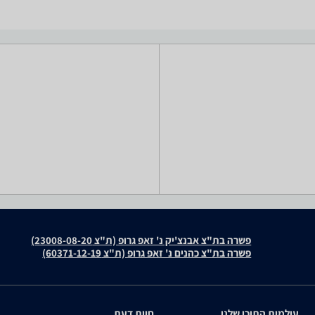
פשרה בת"צ אבנצ'יק נ' זאפ גרופ (ת"צ 23008-08-20)
פשרה בת"צ כהנים נ' זאפ גרופ (ת"צ 60371-12-19)
עולמות התוכן שלנו
חוות דעת