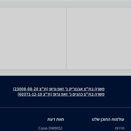
פשרה בת"צ אבנצ'יק נ' זאפ גרופ (ת"צ 23008-08-20)
פשרה בת"צ כהנים נ' זאפ גרופ (ת"צ 60371-12-19)
עולמות התוכן שלנו
חוות דעת
תיירות
Casio DW9052