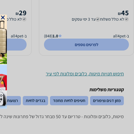
29
45
₪
₪
לא כולל משלוח
עד 3 ימי עסקים
לא כולל משלו
ב-all4pet
1.0
(848)
ב-all4pet
לפרטים נוספים
חיפוש חנויות מיטות, כלובים ומלונות לפי עיר
קטגוריות משלימות
מזון דגים וציפורים
חטיפים לחיות מחמד
בגדים לחיות
רצועות, קול
מיטות, כלובים ומלונות - ‏טרריום ‏עד 50 מבחר גדול של פתרונות שינה לחיות מחמד: מלונות, מיטות, כלובים, טרריומים, כלובי הטסה ועוד!