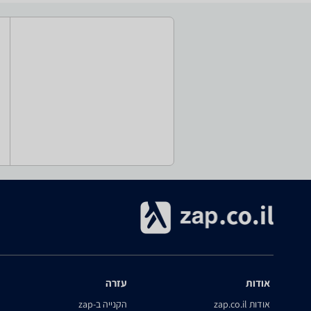
אודות
עזרה
אודות zap.co.il
הקנייה ב-zap