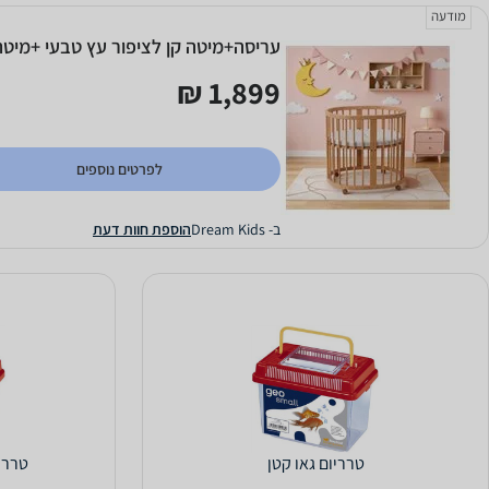
מודעה
עריסה+מיטה קן לציפור עץ טבעי +מיטת
1,899 ₪
לפרטים נוספים
ב- Dream Kids
הוספת חוות דעת
טרריום גאו קטן
טרריו