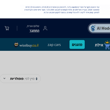
שלום אורח,
התחבר
מזגנים
zap cars
מיין לפי:
פופולריות