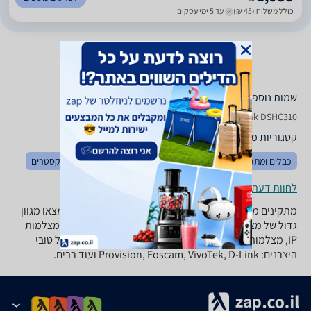
כולל משלוח (45 ₪)
עד 5 ימי עסקים
שמות נוספים לדגם
DSHC 310 D - Link, DSHC310 D-Link , D-Link DSHC310
קטגוריות משלימות
כבלים ומתאמים
מערכות הקלטה DVR
כספות
מצלמות אקסטרים
לחוות דעת ופרטי החנויות
מתקינים מערכת אבטחה בבית? ב-zap השוואת מחירים תמצאו מגוון
גדול של מצלמות אבטחה מכל הסוגים: מצלמות מוסלקות, מצלמות
IP, מצלמות לראיית לילה, מצלמות כיפה עוד מבחר ענק של טובי
היצרנים: Provision, Foscam, VivoTek, D-Link ועוד רבים.