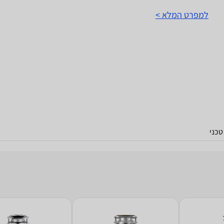
למפרט המלא >
כני