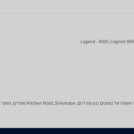
חרים, טוחני אשפה בעלי עוצמה של 3/4 כ"ס, 2/3 כ"ס, 1 כ"ס, ועוד.