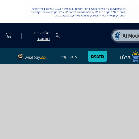
שלום אורח,
התחבר
מזגנים
zap cars