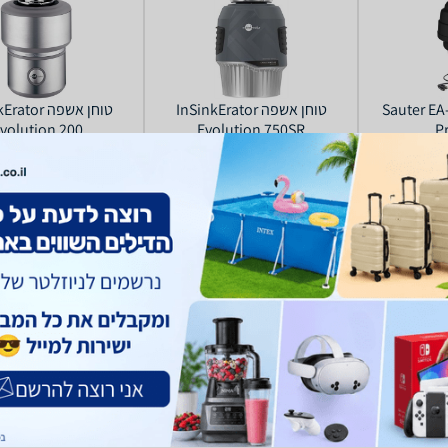
ה Sauter EA-1125
טוחן אשפה InSinkErator
טוחן אשפה or
volution 200
Evolution 750SR
P
(7)
2
2,549
2,485
₪
₪
החל מ-
החל מ-
רים
השוואת מחירים
השוואת מחירים