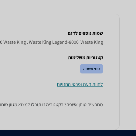
שמות נוספים לדגם
Waste King ‏ Legend - 8000, Legend-8000 Waste King , Waste King Legend-8000
קטגוריות משלימות
פחי אשפה
לחוות דעת ופרטי החנויות
מחפשים טוחן אשפה? בקטגוריה זו תוכלו למצוא מגוון טוחני אשפה של מותגים כגון פורדהם, Kitchen Maid ,Sinkmater וא