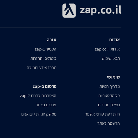
אודות
עזרה
אודות zap.co.il
הקנייה ב-zap
תנאי שימוש
ביטולים והחזרות
מרכז מידע ותמיכה
שימושי
פרסום ב-zap
מדריך חנויות
כל הקטגוריות
הצטרפות כחנות ל-zap
נפילת מחירים
פרסום באתר
חוות דעת טוחני אשפה
ממשק חנויות / יבואנים
הרשמה לאתר