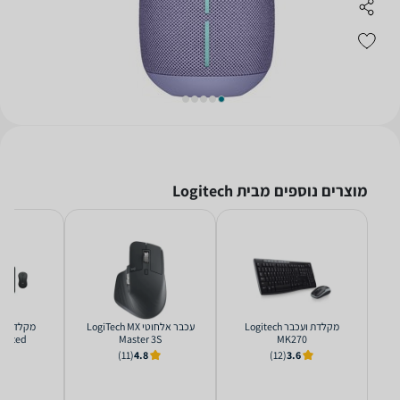
מוצרים נוספים מבית Logitech
‏מקלדת ועכבר Logitech
‏עכבר ‏אלחוטי LogiTech MX
anced
Master 3S
MK270
(11)
4.8
(12)
3.6