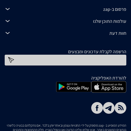
פרסום ב-zap
עולמות התוכן שלנו
חוות דעת
הרשמה לקבלת עדכונים ומבצעים
כתובת דוא''ל
להורדת האפליקציה
המידע המופיע ב- zap מסופק על ידי החנויות עצמן ובאחריותן בלבד. אם נתקלתם בבעיה כלשהי
בנתונים המוצגים באתר, אנא שלחו אלינו הודעה ואנו נטפל בעניין. חלק מהתמונות והתכנים