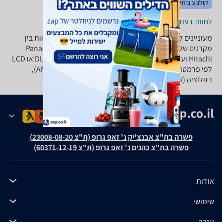
קולנוע ביתי
טלויזיות
מתקני תלייה
לחוות דעת ופרטי החנויות
מעוניינים לרכוש מקרן? ב-zap השוואת מחירים תוכלו להשוות בין
מקרנים של מיטב היצרנים: BenQ, טושיבה, Panasonic, Epson,
Hitachi ועוד. התאימו את סוג המקרן האידיאלי עבורכם: DLP או LCD
לפי פרמטרים של יחס ניגודיות, עצמת הארה (ANSI Lumens),
רזולוציה (dpi), תלת מימד, מרחק הקרנה ועוד.
פשרה בת"צ אבנצ'יק נ' זאפ גרופ (ת"צ 23008-08-20)
פשרה בת"צ כהנים נ' זאפ גרופ (ת"צ 60371-12-19)
אודות
שימושי
עזרה