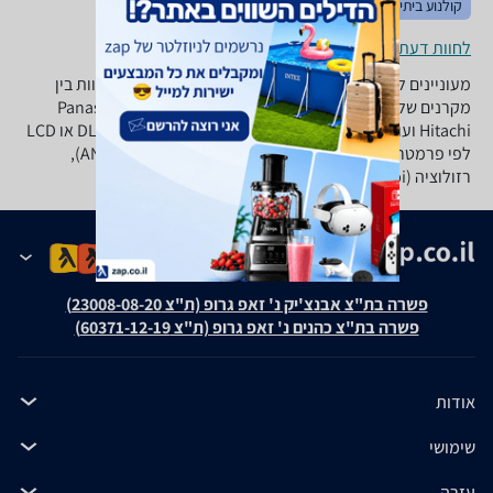
קולנוע ביתי
טלויזיות
מתקני תלייה
לחוות דעת ופרטי החנויות
מעוניינים לרכוש מקרן? ב-zap השוואת מחירים תוכלו להשוות בין
מקרנים של מיטב היצרנים: BenQ, טושיבה, Panasonic, Epson,
Hitachi ועוד. התאימו את סוג המקרן האידיאלי עבורכם: DLP או LCD
לפי פרמטרים של יחס ניגודיות, עצמת הארה (ANSI Lumens),
רזולוציה (dpi), תלת מימד, מרחק הקרנה ועוד.
פשרה בת"צ אבנצ'יק נ' זאפ גרופ (ת"צ 23008-08-20)
פשרה בת"צ כהנים נ' זאפ גרופ (ת"צ 60371-12-19)
אודות
שימושי
עזרה