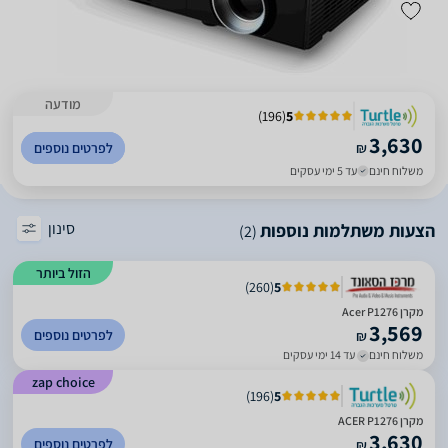
מודעה
)
196
(
5
3,630
₪
לפרטים נוספים
משלוח חינם
עד 5 ימי עסקים
סינון
הצעות משתלמות נוספות
(2)
הזול ביותר
)
260
(
5
מקרן Acer P1276
3,569
לפרטים נוספים
₪
משלוח חינם
עד 14 ימי עסקים
zap choice
)
196
(
5
מקרן ACER P1276
3,630
לפרטים נוספים
₪