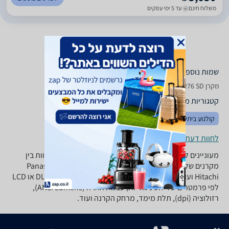
משלוח חינם
עד 5 ימי עסקים
שמות נוספים לדגם
מקרן Acer P 1276 SD אייסר, P1276 אייסר , אייסר P1276
קטגוריות משלימות
קולנוע ביתי
טלויזיות
מתקני תלייה
לחוות דעת ופרטי החנויות
מעוניינים לרכוש מקרן? ב-zap השוואת מחירים תוכלו להשוות בין
מקרנים של מיטב היצרנים: BenQ, טושיבה, Panasonic, Epson,
Hitachi ועוד. התאימו את סוג המקרן האידיאלי עבורכם: DLP או LCD
לפי פרמטרים של יחס ניגודיות, עצמת הארה (ANSI Lumens),
רזולוציה (dpi), תלת מימד, מרחק הקרנה ועוד.