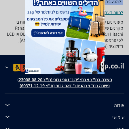
קולנוע ביתי
טלויזיות
מתקני תלייה
לחוות דעת ופרטי החנויות
מעוניינים לרכוש מקרן? ב-zap השוואת מחירים תוכלו להשוות בין
מקרנים של מיטב היצרנים: BenQ, טושיבה, Panasonic, Epson,
Hitachi ועוד. התאימו את סוג המקרן האידיאלי עבורכם: DLP או LCD
לפי פרמטרים של יחס ניגודיות, עצמת הארה (ANSI Lumens),
רזולוציה (dpi), תלת מימד, מרחק הקרנה ועוד.
פשרה בת"צ אבנצ'יק נ' זאפ גרופ (ת"צ 23008-08-20)
פשרה בת"צ כהנים נ' זאפ גרופ (ת"צ 60371-12-19)
אודות
שימושי
עזרה