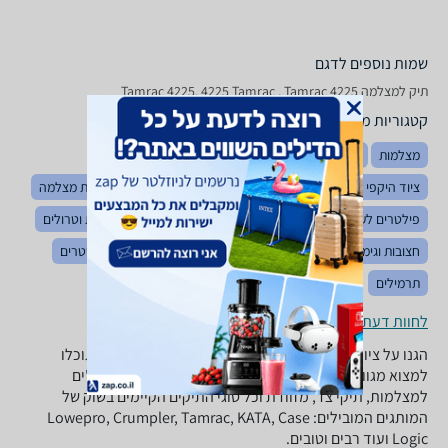
שמות נוספים לדגם
תיק למצלמה Tamrac 4225, 4225 Tamrac , Tamrac 4225
קטגוריות משלימות
מצלמות
גריפים למצלמות
הדפסת תמונות דיגיטליות
ציוד היקפי לצילום
סוללות למצלמות
מצלמות וידאו
עדשות מצלמה
פילטרים לעדשות
מגני שמש לעדשות
רקעי צילום
מזוודות וטרולים
חצובות וגימבלים
אביזרים למצלמות אקסטרים
מצלמות אקסטרים
תרמילים
לחוות דעת ופרטי החנויות
הגנו על ציוד הצילום היקר שלכם! ב-zap השוואת מחירים תוכלו
למצוא מגוון רחב של תיקים למצלמות סטילס ווידיאו, פאוצ'ים
למצלמות, תיקי צד, מזוודת וכל סוגי התיקים הקיימים בשוק של
המותגים המובילים: Lowepro, Crumpler, Tamrac, KATA, Case
Logic ועוד רבים וטובים.