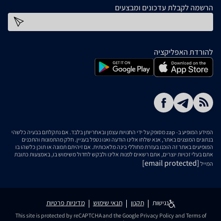
הרשמה לקבלת עדכונים ומבצעים
כתובת דוא''ל
להורדת האפליקציה
המידע המופיע ב- zap מסופק על ידי החנויות עצמן ובאחריותן בלבד. אם נתקלתם בבעיה כלשהי
בנתונים המוצגים באתר, אנא שלחו אלינו הודעה ואנו נטפל בעניין. חלק מהתמונות והתכנים
המופיעים באתר זה הוכנו בעזרת מחוללי בינה מלאכותית. אם זיהיתם תמונה או תוכן כלשהו בו
אתם בעלי זכויות יוצרים, אתם רשאים לפנות אלינו ולבקש לחדול משימוש בו, באמצעות כתובת
[email protected]
המייל
נגישות
תקנון
תנאי שימוש
מדיניות פרטיות
This site is protected by reCAPTCHA and the Google
Privacy Policy
and
Terms of