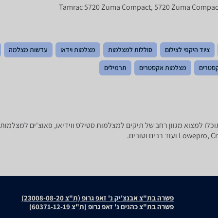
ציוד היקפי לצילום
סוללות למצלמות
מצלמות וידאו
עדשות מצלמה
קסטרים
מצלמות אקסטרים
תרמילים
יקר שלכם! ב-zap השוואת מחירים תוכלו למצוא מגוון רחב של תיקים למצלמות סטילס ווידיאו, פאוצ
פשרה בת"צ אבנצ'יק נ' זאפ גרופ (ת"צ 23008-08-20)
פשרה בת"צ כהנים נ' זאפ גרופ (ת"צ 60371-12-19)