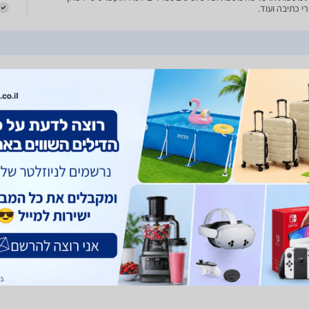
י כתיבה ועוד.
0
ילום טמרק Tamrac 5720 Zuma Compact
TA5720 תיק מזוודה/כתף המיועד למצלמות ללא מראה כולל עדשה מורכבת+2
נוספות או עדשה נוספת ופלש .כיסים נפרדים לסוללות,כרטיסי זיכרון
ר
י כתיבה ועוד.