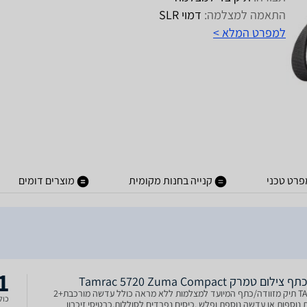
התאמה למצלמה:
דמוי SLR
למפרט המלא >
פרט טכני
קנייה בחנות מקומית
מוצרים דומים
1
ילום טמרק Tamrac 5720 Zuma Compact
TA5720 תיק מזוודה/כתף המיועד למצלמות ללא מראה כולל עדשה מורכבת+2
כולל
נוספות או עדשה נוספת ופלש .כיסים נפרדים לסוללות,כרטיסי זיכרון