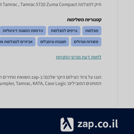
תיק למצלמה Tamrac 5720 Zuma Compact, 5720 Zuma Compact Tamrac , Tamrac 5720 Zuma Compact
קטגוריות משלימות
מצלמות
גריפים למצלמות
הדפסת תמונות דיגיטליות
מזוודות וטרולים
חצובות וגימבלים
אביזרים למצלמות א
לחוות דעת ופרטי החנויות
הגנו על ציוד הצילום ה
המותגים המובילים: Lowepro, Crumpler, Tamrac, KATA, Case Logic ועוד רבים וטובים.