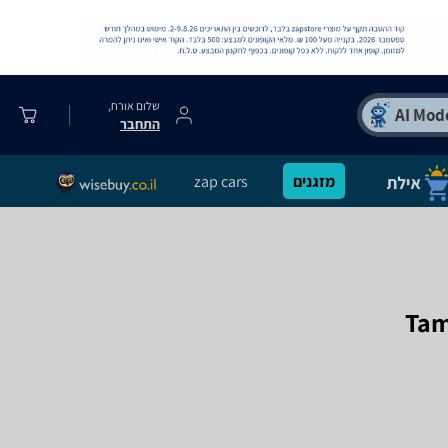
שלום אורח,
התחבר
מזגנים
zap cars