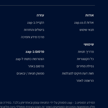
אודות
עזרה
אודות zap.co.il
הקנייה ב-zap
תנאי שימוש
ביטולים והחזרות
מרכז מידע ותמיכה
שימושי
פרסום ב-zap
מדריך חנויות
כל הקטגוריות
הצטרפות כחנות ל-zap
נפילת מחירים
פרסום באתר
חוות דעת תיקים למצלמות
ממשק חנויות / יבואנים
הרשמה לאתר
המידע המופיע ב - zap מסופק על ידי החנויות עצמן ובאחריותן בלבד. במידה ונתקלת בבעיה כלשהי בנתונים המוצגים באתר, אנא שלח אלינו הודעה ואנו נטפל בעניין.
חלק מהתמונות והתכנים המופיעים באתר זה הוכנו בעזרת מחוללי בינה מלאכותית