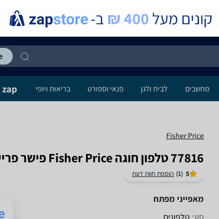
מחשבים
לבית ולגן
פנאי וספורט
בריאות ויופי
Fisher Price
77816 טלפון חוגה Fisher Price פישר פרייס
5
(1)
הוספת חוות דעת
מאפייני מפתח
סוג:
טלפונים