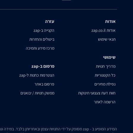
אודות
עזרה
אודות zap.co.il
הקנייה ב-zap
תנאי שימוש
ביטולים והחזרות
מרכז מידע ותמיכה
שימושי
פרסום ב-zap
מדריך חנויות
כל הקטגוריות
הצטרפות כחנות ל-zap
נפילת מחירים
פרסום באתר
חוות דעת צעצועי תינוקות
ממשק חנויות / יבואנים
הרשמה לאתר
המידע המופיע ב - zap מסופק על ידי החנויות עצמן ובאחריותן בלבד. במידה ונתקלת בבעיה כלשהי בנתונים המוצגים באתר, אנא שלח אלינו הודעה ואנו נטפל בעניין.