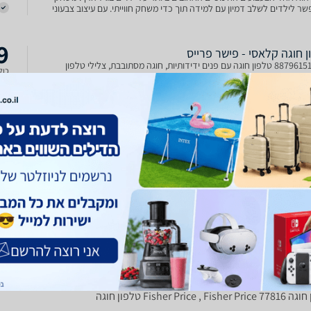
 לילדים לשלב דמיון עם למידה תוך כדי משחק חווייתי. עם עיצוב צבעוני
, כפתורי מספרים מסתובבים וגלגלים המאפ
9
 חוגה קלאסי - פישר פרייס
887961516449 טלפון חוגה עם פנים ידידותיות, חוגה מסתובבת, צלילי טלפון
כולל
, ועיניים שזזות מעלה ומטה בזמן שהילד מושך ומטייל איתו. עודדו משחק
ים מוקדם כאשר ילדכם מעמיד פנים שהוא עושה שיחת טלפון. מתאים
י שנה ומעלה