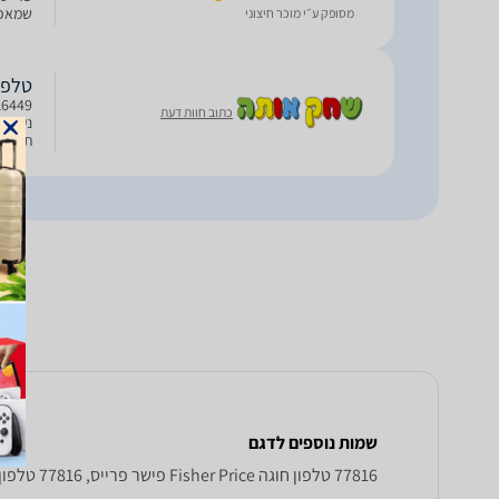
שמאפשר
מסופק ע״י מוכר חיצוני
ומושך
טלפון
כתוב חוות דעת
נעימים
תפקיד
לגילא
שמות נוספים לדגם
77816 טלפון חוגה Fisher Price פישר פרייס, 77816 טלפון חוגה Fisher Price , Fisher Price 77816 טלפון חוגה