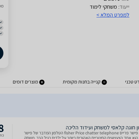
ייעוד:
משחקי לימוד
מסו
למפרט המלא >
ט טכני
קנייה בחנות מקומית
מוצרים דומים
8
ן חוגה קלאסי למשחק ועידוד הליכה
טלפון פישר פרייס fisher Price chatter telephone הטלפון המדבר של פישר
כולל
הוא אחד הצעצועים החינוכיים האהובים ביותר על ילדים בגיל הרך. משחק