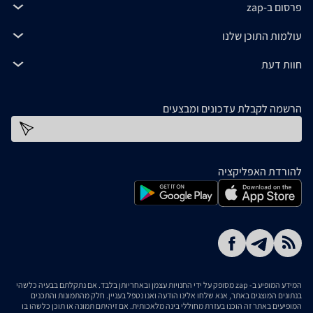
פרסום ב-zap
עולמות התוכן שלנו
חוות דעת
הרשמה לקבלת עדכונים ומבצעים
כתובת דוא''ל
להורדת האפליקציה
המידע המופיע ב- zap מסופק על ידי החנויות עצמן ובאחריותן בלבד. אם נתקלתם בבעיה כלשהי
בנתונים המוצגים באתר, אנא שלחו אלינו הודעה ואנו נטפל בעניין. חלק מהתמונות והתכנים
המופיעים באתר זה הוכנו בעזרת מחוללי בינה מלאכותית. אם זיהיתם תמונה או תוכן כלשהו בו