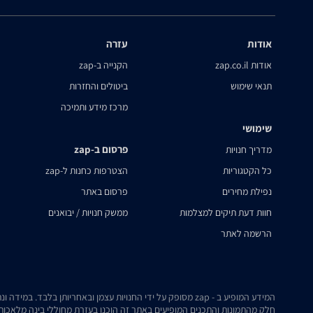
אודות
עזרה
אודות zap.co.il
הקנייה ב-zap
תנאי שימוש
ביטולים והחזרות
מרכז מידע ותמיכה
שימושי
פרסום ב-zap
מדריך חנויות
כל הקטגוריות
הצטרפות כחנות ל-zap
נפילת מחירים
פרסום באתר
חוות דעת תיקים למצלמות
ממשק חנויות / יבואנים
הרשמה לאתר
המידע המופיע ב - zap מסופק על ידי החנויות עצמן ובאחריותן בלבד. במידה ונתקלת בבעיה כלשהי בנתונים המוצגים באתר, אנא שלח אלינו הודעה ואנו נטפל בעניין.
חלק מהתמונות והתכנים המופיעים באתר זה הוכנו בעזרת מחוללי בינה מלאכותית