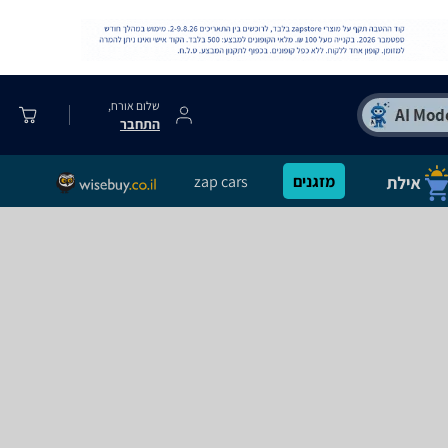
שלום אורח,
התחבר
מזגנים
zap cars