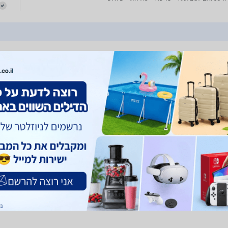
7
צילום טמרק Tamrac Explorer 1
וללות + פלאש
ר