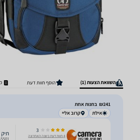
השוואת הצעות (1)
מ
הוסף חוות דעת
241‏₪
בחנות אחת
אילת
קרוב אליי
3
תיק כתף 
4 חוות דעת בשנה האחרונה
TA5501 מותאם למצלמה + עדשה + ס