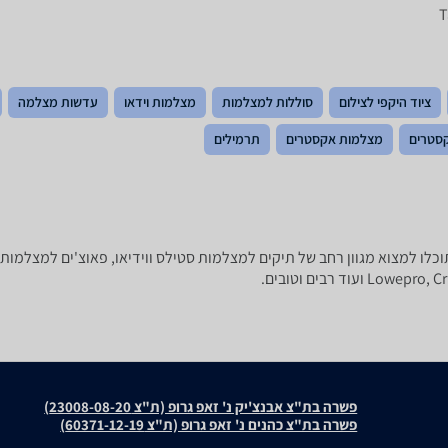
ציוד היקפי לצילום
סוללות למצלמות
מצלמות וידאו
עדשות מצלמה
קסטרים
מצלמות אקסטרים
תרמילים
יקר שלכם! ב-zap השוואת מחירים תוכלו למצוא מגוון רחב של תיקים למצלמות סטילס ווידיאו, פאוצ
פשרה בת"צ אבנצ'יק נ' זאפ גרופ (ת"צ 23008-08-20)
פשרה בת"צ כהנים נ' זאפ גרופ (ת"צ 60371-12-19)