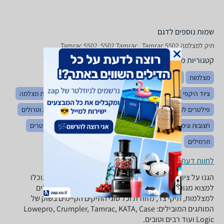
שמות נוספים לדגם
תיק למצלמה Tamrac 5502, 5502 Tamrac , Tamrac 5502
קטגוריות משלימות
מצלמות
גריפים למצלמות
הדפסת תמונות דיגיטליות
ציוד היקפי לצילום
סוללות למצלמות
מצלמות וידאו
עדשות מצלמה
פילטרים לעדשות
מגני שמש לעדשות
רקעי צילום
מזוודות וטרולים
חצובות וגימבלים
אביזרים למצלמות אקסטרים
מצלמות אקסטרים
תרמילים
לחוות דעת ופרטי החנויות
הגנו על ציוד הצילום היקר שלכם! ב-zap השוואת מחירים תוכלו
למצוא מגוון רחב של תיקים למצלמות סטילס ווידיאו, פאוצ'ים
למצלמות, תיקי צד, מזוודת וכל סוגי התיקים הקיימים בשוק של
המותגים המובילים: Lowepro, Crumpler, Tamrac, KATA, Case
Logic ועוד רבים וטובים.