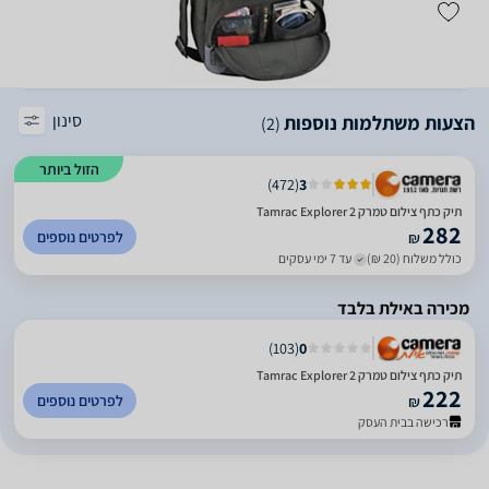
סינון
הצעות משתלמות נוספות
(2)
הזול ביותר
)
472
(
3
תיק כתף צילום טמרק Tamrac Explorer 2
282
לפרטים נוספים
₪
כולל משלוח (20 ₪)
עד 7 ימי עסקים
מכירה באילת בלבד
)
103
(
0
תיק כתף צילום טמרק Tamrac Explorer 2
222
לפרטים נוספים
₪
רכישה בבית העסק