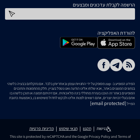
הרשמה לקבלת עדכונים ומבצעים
כתובת דוא''ל
להורדת האפליקציה
המידע המופיע ב- zap מסופק על ידי החנויות עצמן ובאחריותן בלבד. אם נתקלתם בבעיה כלשהי
בנתונים המוצגים באתר, אנא שלחו אלינו הודעה ואנו נטפל בעניין. חלק מהתמונות והתכנים
המופיעים באתר זה הוכנו בעזרת מחוללי בינה מלאכותית. אם זיהיתם תמונה או תוכן כלשהו בו
אתם בעלי זכויות יוצרים, אתם רשאים לפנות אלינו ולבקש לחדול משימוש בו, באמצעות כתובת
[email protected]
המייל
נגישות
תקנון
תנאי שימוש
מדיניות פרטיות
This site is protected by reCAPTCHA and the Google
Privacy Policy
and
Terms of