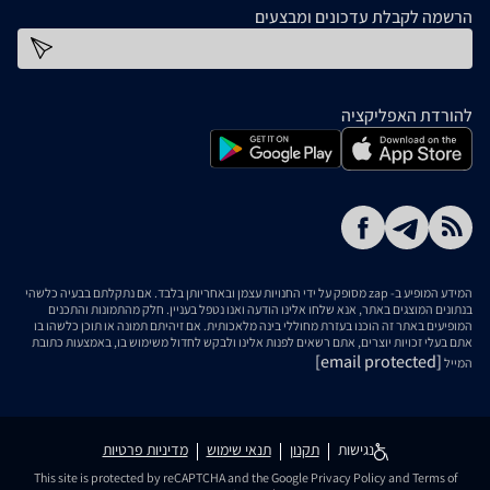
הרשמה לקבלת עדכונים ומבצעים
כתובת דוא''ל
להורדת האפליקציה
המידע המופיע ב- zap מסופק על ידי החנויות עצמן ובאחריותן בלבד. אם נתקלתם בבעיה כלשהי
בנתונים המוצגים באתר, אנא שלחו אלינו הודעה ואנו נטפל בעניין. חלק מהתמונות והתכנים
המופיעים באתר זה הוכנו בעזרת מחוללי בינה מלאכותית. אם זיהיתם תמונה או תוכן כלשהו בו
אתם בעלי זכויות יוצרים, אתם רשאים לפנות אלינו ולבקש לחדול משימוש בו, באמצעות כתובת
[email protected]
המייל
נגישות
תקנון
תנאי שימוש
מדיניות פרטיות
This site is protected by reCAPTCHA and the Google
Privacy Policy
and
Terms of