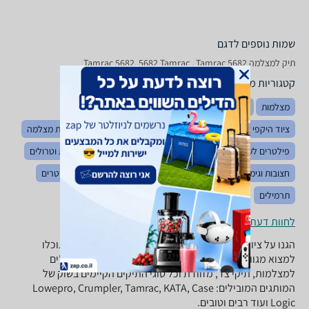
שמות נוספים לדגם
תיק למצלמה Tamrac 5682, 5682 Tamrac , Tamrac 5682
קטגוריות משלימות
מצלמות
גריפים למצלמות
הדפסת תמונות דיגיטליות
ציוד היקפי לצילום
סוללות למצלמות
מצלמות וידאו
עדשות מצלמה
פילטרים לעדשות
מגני שמש לעדשות
רקעי צילום
מזוודות וטרולים
חצובות וגימבלים
אביזרים למצלמות אקסטרים
מצלמות אקסטרים
תרמילים
לחוות דעת ופרטי החנויות
הגנו על ציוד הצילום היקר שלכם! ב-zap השוואת מחירים תוכלו
למצוא מגוון רחב של תיקים למצלמות סטילס ווידיאו, פאוצ'ים
למצלמות, תיקי צד, מזוודת וכל סוגי התיקים הקיימים בשוק של
המותגים המובילים: Lowepro, Crumpler, Tamrac, KATA, Case
Logic ועוד רבים וטובים.