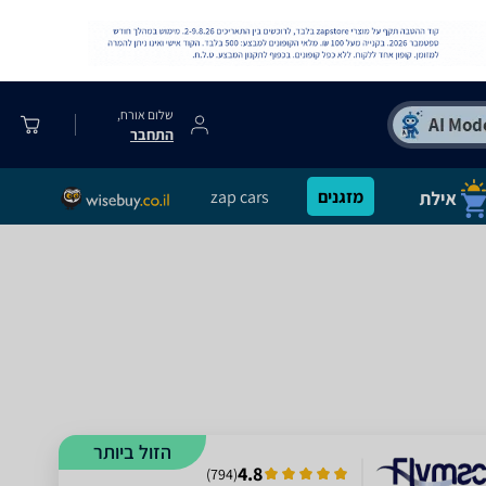
שלום אורח,
התחבר
מזגנים
zap cars
הזול ביותר
4.8
)
794
(