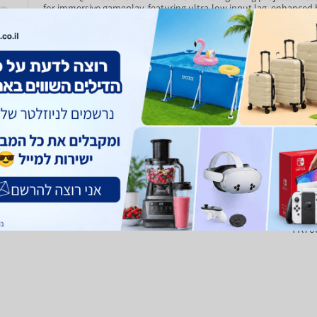
for immersive gameplay, featuring ultra-low input lag, enhanced 
detail, and high-fidelity sound for responsive and cin
experiences. With HDR10 support, flexible installa