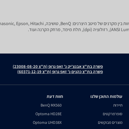
פשרה בת"צ אבנצ'יק נ' זאפ גרופ (ת"צ 23008-08-20)
פשרה בת"צ כהנים נ' זאפ גרופ (ת"צ 60371-12-19)
עולמות התוכן שלנו
חוות דעת
תיירות
BenQ MX560
סופרמרקטים
Optoma HD28E
מוצרים מבוקשים
Optoma UHD38X