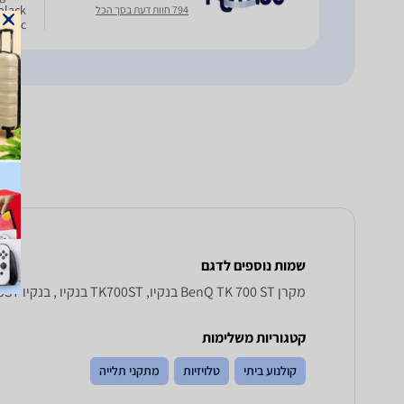
black
794 חוות דעת בסך הכל
ematic
tion o
שמות נוספים לדגם
מקרן BenQ TK 700 ST בנקיו, TK700ST בנקיו , בנקיו TK700ST
קטגוריות משלימות
קולנוע ביתי
טלויזיות
מתקני תלייה