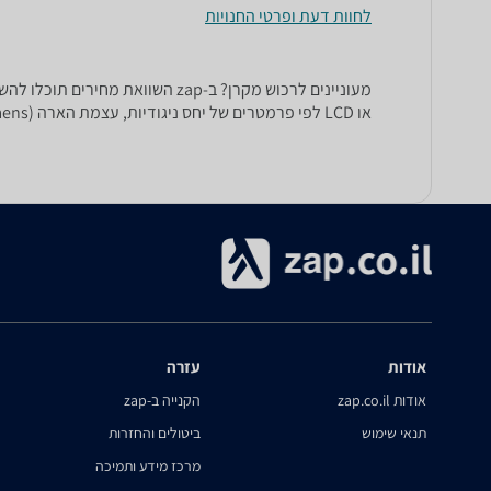
לחוות דעת ופרטי החנויות
או LCD לפי פרמטרים של יחס ניגודיות, עצמת הארה (ANSI Lumens), רזולוציה (dpi), תלת מימד, מרחק הקרנה ועוד.
אודות
עזרה
אודות zap.co.il
הקנייה ב-zap
תנאי שימוש
ביטולים והחזרות
מרכז מידע ותמיכה