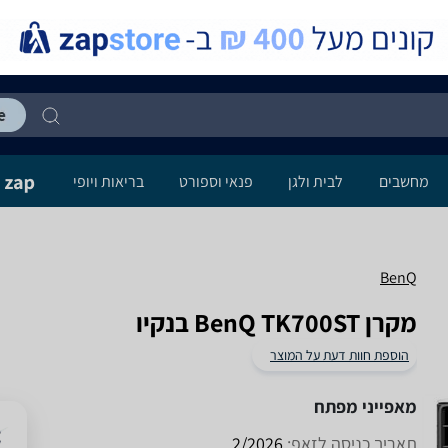
מחשבים
לבית ולגן
פנאי וספורט
בריאות ויופי
BenQ
מקרן BenQ TK700ST בנקיו
הוספת חוות דעת על המוצר
מאפייני מפתח
תאריך כניסה לזאפ:
2/2026