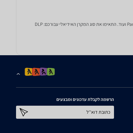
מעוניינים לרכוש מקרן? ב-zap השוואת מחירים תוכלו להשוות בין מקרנים של מיטב היצרנים: BenQ, טושיבה, Panasonic, Epson, Hitachi ועוד. התאימו את סוג המקרן האידיאלי עבורכם: DLP
הרשמה לקבלת עדכונים ומבצעים
כתובת דוא''ל