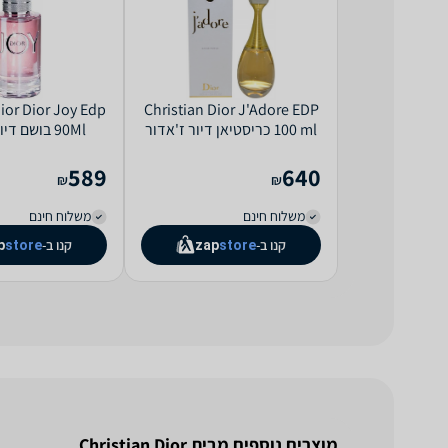
Dior Dior Joy Edp
Christian Dior J'Adore EDP
100 ml כריסטיאן דיור ז'אדור
90Ml בושם דיור לאישה
אדפ לאישה 100 מ"ל
589
640
₪
₪
משלוח חינם
משלוח חינם
קנו ב-
קנו ב-
p
store
zap
store
מוצרים נוספים מבית Christian Dior