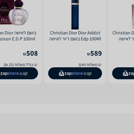
Christian 
Christian Dior Dior Addict
בושם לאישה or
Edp 100Ml בושם דיור לאישה
oison E.D.P 100ml
508
589
₪
₪
משלוח חינם
כולל משלוח (15 ₪)
קנו ב-
קנו ב-
zap
store
zap
store
za