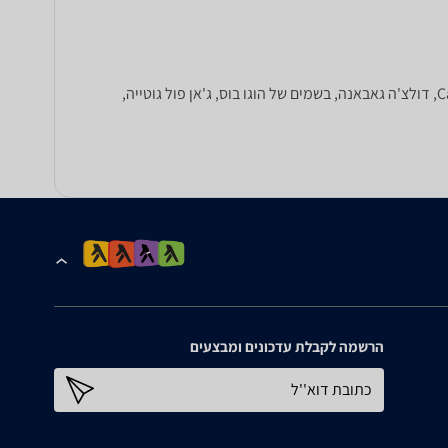
המחירים הזולים ביותר לבשמים, בקטגוריה זו: בשמים מבית שאנל, כריסטיאן דיור, Lancome, סלבדור דאלי, ג'ורג'יו ארמני, Calvin Klein, דולצ'ה גאבאנה, בשמים של הוגו בוס, ג'אן פול גוטייה,
הרשמה לקבלת עדכונים ומבצעים
כתובת דוא''ל