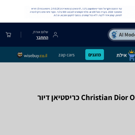
שלום אורח,
התחבר
מזגנים
zap cars