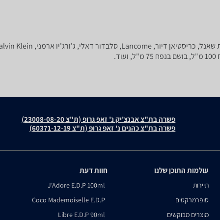
פשרה בת"צ אבנצ'יק נ' זאפ גרופ (ת"צ 23008-08-20)
פשרה בת"צ כהנים נ' זאפ גרופ (ת"צ 60371-12-19)
עולמות התוכן שלנו
חוות דעת
תיירות
J'Adore E.D.P 100ml
סופרמרקטים
Coco Mademoiselle E.D.P
מוצרים מבוקשים
Libre E.D.P 90ml