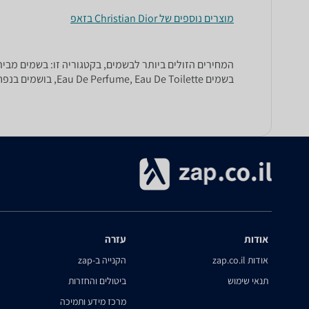
מוצרים נוספים של Christian Dior בזאפ
בשמים Eau De Perfume, Eau De Toilette, בושמים בנפח 100 מ"ל, בושם בנפח 75 מ"ל, ועוד.
אודות
עזרה
אודות zap.co.il
הקנייה ב-zap
תנאי שימוש
ביטולים והחזרות
מרכז מידע ותמיכה