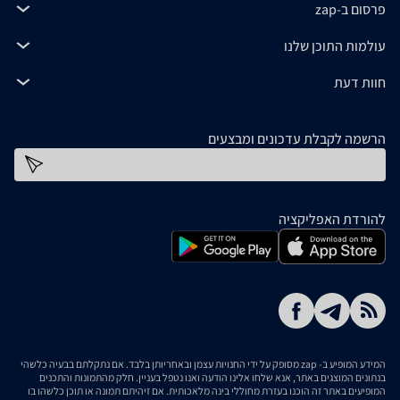
פרסום ב-zap
עולמות התוכן שלנו
חוות דעת
הרשמה לקבלת עדכונים ומבצעים
כתובת דוא''ל
להורדת האפליקציה
המידע המופיע ב- zap מסופק על ידי החנויות עצמן ובאחריותן בלבד. אם נתקלתם בבעיה כלשהי
בנתונים המוצגים באתר, אנא שלחו אלינו הודעה ואנו נטפל בעניין. חלק מהתמונות והתכנים
המופיעים באתר זה הוכנו בעזרת מחוללי בינה מלאכותית. אם זיהיתם תמונה או תוכן כלשהו בו