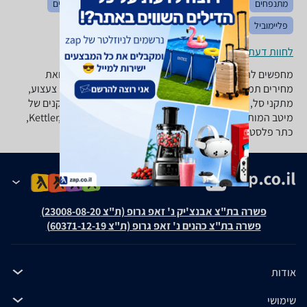
מתנפחים
לגו ומשחקי הרכבה
משחקי חשיבה והגיון
פאזלים
פליימוביל
צעצועים על שלט
טרמפולינות
צעצועים
לחוות דעת ופרטי החנויות
מחפשים להוסיף מתקני ספורט לחצר או לבית? ב-zap השוואת
מחירים תמצאו מגוון רחב של צעצועים לבית ולחצר: מטבחי צעצוע,
מתקני סל, בריכת כדורים, נדנדנות ועוד מגוון רחב של מתקנים של
מיטב המותגים המובילים: Kettler, Step2, Little Tikes, Starplast,
כתר פלסטיק ועד רבים.
פשרה בת"צ אבנצ'יק נ' זאפ גרופ (ת"צ 23008-08-20)
פשרה בת"צ כהנים נ' זאפ גרופ (ת"צ 60371-12-19)
אודות
שימושי