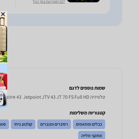
327 חוות דעת בסך הכל
שמות נוספים לדגם
טלוויזיה Jetpoint JTV 43 JT 70 FS Full HD ‏ 43 ‏אינטש, 43JT70FS Jetpoint JTV , Jetpoint JTV 43JT70FS
קטגוריות משלימות
כבלים ומתאמים
רסיברים ומגברים
קולנוע ביתי
סטר
מתקני תלייה