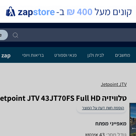
מחשבים
לבית ולגן
פנאי וספורט
בריאות ויופי
Jetpoint JTV
טלוויזיה Jetpoint JTV 43JT70FS Full HD ‏43 ‏אינטש
הוספת חוות דעת על המוצר
מאפייני מפתח
גודל מסך:
43 אינטש