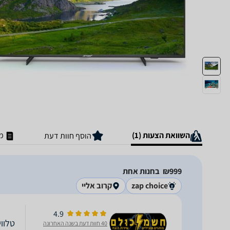
השוואת הצעות (1)
מ
הוסף חוות דעת
999‏₪
בחנות אחת
zap choice
קרוב אליי
4.9
טלוויזיה 3JT70FS Full HD
40 חוות דעת בשנה האחרונה