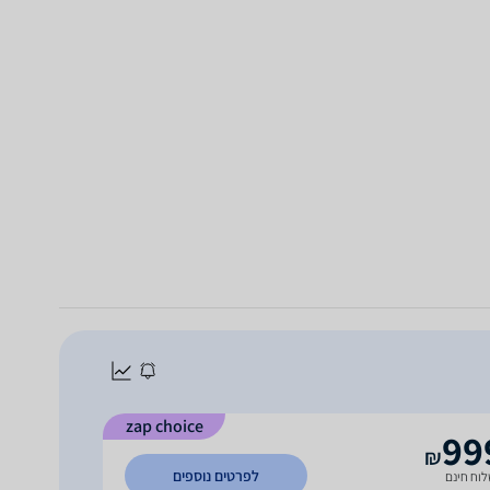
zap choice
99
₪
לפרטים נוספים
וח חינם