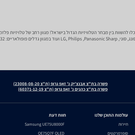
פשרה בת"צ אבנצ'יק נ' זאפ גרופ (ת"צ 23008-08-20)
פשרה בת"צ כהנים נ' זאפ גרופ (ת"צ 60371-12-19)
עולמות התוכן שלנו
חוות דעת
תיירות
Samsung UE75U8000F
סופרמרקטים
QE75Q7F QLED