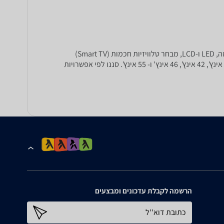
מחפשים לקנות טלויזיה חדשה? ב-zap השוואת מחירים תוכלו להשוות בין מבחר הטלוויזיות הגדול בישראל! מגוון רחב של טלויזיות פלזמה, LED ו-LCD, מבחר טלוויזיות חכמות (Smart TV)
וטלויזיות תלת מימד של מיטב המותגים כגון : טושיבה, סמסונג, סוני, LG, Philips ,Panasonic Sharp ועוד במגוון גדלים פופולאריים: 32 אינץ', 42 אינץ', 46 אינץ' ו- 55 אינץ'. סננו לפי אפשרויות
הרשמה לקבלת עדכונים ומבצעים
כתובת דוא''ל