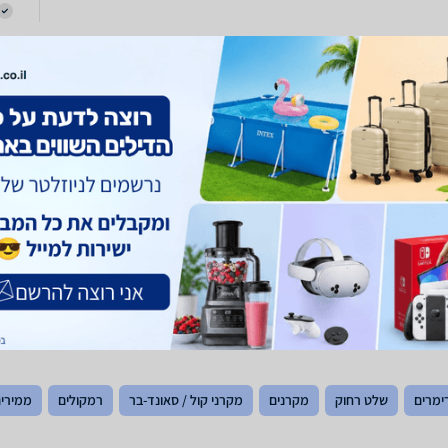
ימרים
שלט רחוק
מקרנים
מקרני קול / סאונד-בר
רמקולים
ממירים