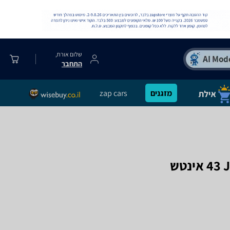
שלום אורח,
התחבר
מזגנים
zap cars