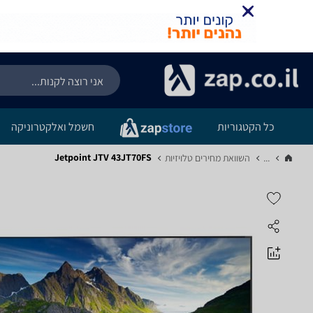
כל הקטגוריות
חשמל ואלקטרוניקה
Jetpoint JTV 43JT70FS
...
השוואת מחירים טלויזיות‏