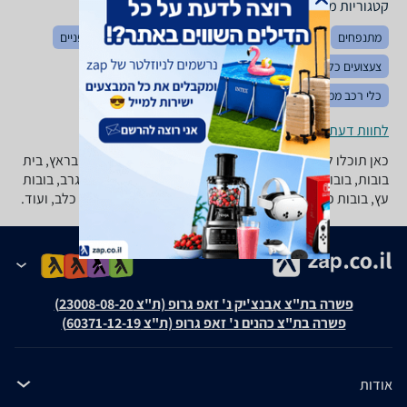
קטגוריות משלימות
מתנפחים
צעצועי תינוקות
צעצועים לאמבטיה
בימבות ואופניים
צעצועים כללי
לגו ומשחקי הרכבה
משחקי חשיבה והגיון
כלי רכב ממונעים
כלי נגינה לילדים
פאזלים
פליימוביל
לחוות דעת ופרטי החנויות
כאן תוכלו למצוא מגוון רחב של בובות: בובות בארבי, בובות בראץ, בית
בובות, בובות אצבע, בובות מריונטה, דורה, פו הדוב, בובות גרב, בובות
עץ, בובות פרווה, בובות חיות, בובות דובי, בובת אריה, בובת כלב, ועוד.
פשרה בת"צ אבנצ'יק נ' זאפ גרופ (ת"צ 23008-08-20)
פשרה בת"צ כהנים נ' זאפ גרופ (ת"צ 60371-12-19)
אודות