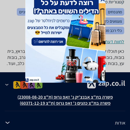
קטגוריות משלימות
מתנפחים
צעצועי תינוקות
צעצועים לאמבטיה
בימבות ואופניים
צעצועים כללי
לגו ומשחקי הרכבה
משחקי חשיבה והגיון
כלי רכב ממונעים
כלי נגינה לילדים
פאזלים
פליימוביל
לחוות דעת ופרטי החנויות
כאן תוכלו למצוא מגוון רחב של בובות: בובות בארבי, בובות בראץ, בית
בובות, בובות אצבע, בובות מריונטה, דורה, פו הדוב, בובות גרב, בובות
עץ, בובות פרווה, בובות חיות, בובות דובי, בובת אריה, בובת כלב, ועוד.
פשרה בת"צ אבנצ'יק נ' זאפ גרופ (ת"צ 23008-08-20)
פשרה בת"צ כהנים נ' זאפ גרופ (ת"צ 60371-12-19)
אודות