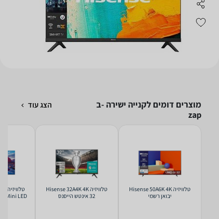
מוצרים דומים לקנייה ישירה -ב
הצג עוד
zap
טלוויזיה Hisense 50A6K 4K
טלוויזיה Hisense 32A4K 4K
‏יבואן רשמי
32 אינטש הייסנס
65U72Q Mini LED י