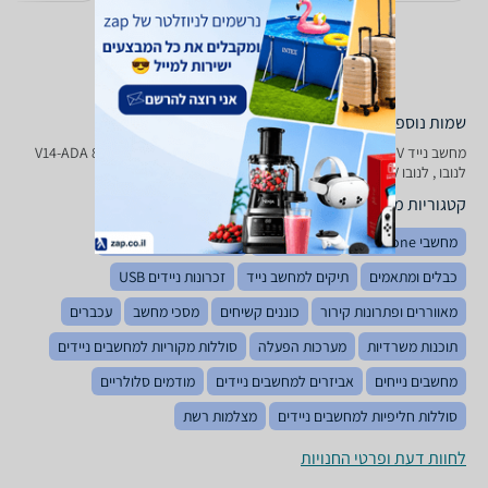
שמות נוספים לדגם
מחשב נייד Lenovo V 14 - ADA 82 C 6005 JIV לנובו, V14-ADA 82C6005JIV
לנובו , לנובו V14-ADA 82C6005JIV
קטגוריות משלימות
מחשבי All in one
מערכות הגנה
מחשבים נייחים ממותגים
כבלים ומתאמים
תיקים למחשב נייד
זכרונות ניידים USB
מאווררים ופתרונות קירור
כוננים קשיחים
מסכי מחשב
עכברים
תוכנות משרדיות
מערכות הפעלה
סוללות מקוריות למחשבים ניידים
מחשבים נייחים
אביזרים למחשבים ניידים
מודמים סלולריים
סוללות חליפיות למחשבים ניידים
מצלמות רשת
לחוות דעת ופרטי החנויות