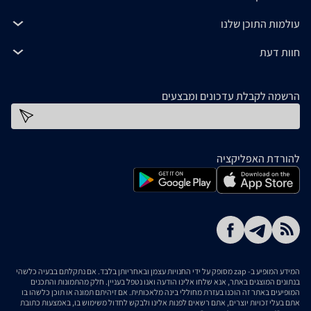
עולמות התוכן שלנו
חוות דעת
הרשמה לקבלת עדכונים ומבצעים
כתובת דוא''ל
להורדת האפליקציה
המידע המופיע ב- zap מסופק על ידי החנויות עצמן ובאחריותן בלבד. אם נתקלתם בבעיה כלשהי
בנתונים המוצגים באתר, אנא שלחו אלינו הודעה ואנו נטפל בעניין. חלק מהתמונות והתכנים
המופיעים באתר זה הוכנו בעזרת מחוללי בינה מלאכותית. אם זיהיתם תמונה או תוכן כלשהו בו
אתם בעלי זכויות יוצרים, אתם רשאים לפנות אלינו ולבקש לחדול משימוש בו, באמצעות כתובת