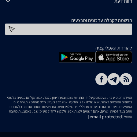
חוות דעת
הרשמה לקבלת עדכונים ומבצעים
כתובת דוא''ל
להורדת האפליקציה
המידע המופיע ב- zap מסופק על ידי החנויות עצמן ובאחריותן בלבד. אם נתקלתם בבעיה כלשהי
בנתונים המוצגים באתר, אנא שלחו אלינו הודעה ואנו נטפל בעניין. חלק מהתמונות והתכנים
המופיעים באתר זה הוכנו בעזרת מחוללי בינה מלאכותית. אם זיהיתם תמונה או תוכן כלשהו בו
אתם בעלי זכויות יוצרים, אתם רשאים לפנות אלינו ולבקש לחדול משימוש בו, באמצעות כתובת
[email protected]
המייל