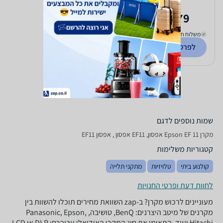
1,479
15,965
₪
₪
החל מ-
משלוח חינם
לפרטים נוספים
השוואת מחירים
שמות נוספים לדגם
מקרן Epson EF 11 אפסון, EF11 אפסון , אפסון EF11
קטגוריות משלימות
קולנוע ביתי
טלויזיות
מתקני תלייה
לחוות דעת ופרטי החנויות
מעוניינים לרכוש מקרן? ב-zap השוואת מחירים תוכלו להשוות בין
מקרנים של מיטב היצרנים: BenQ, טושיבה, Panasonic, Epson,
Hitachi ועוד. התאימו את סוג המקרן האידיאלי עבורכם: DLP או LCD