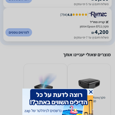
משלוח חינם
עד 5 ימי עסקים
)
794
(
4.8
קנייה מחו"ל
מקרן Epson EF11 אפסון
4,200
לפרטים נוספים
₪
משלוח חינם
עד 7 ימי עסקים
מוצרים שאולי יעניינו אותך
מקרן Philips PicoPix Micro
מקרן Philips Screeneo U5
SCN550/INT
PPX320 SD