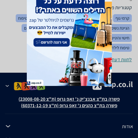
קטגוריות משלימות
קרמי גוף
קרמי עיניים
איפור עיניים
איפור פנים
ערכות טיפוח
הגיינת נשים
שפתונים
כלי איפור
טיפוח ציפורניים
שמנים
חיטוי והיגיינה אישית
טיפוח שיער
קרמי הגנה ושיזוף
טיפוח לילדים ותינוקות
תיקי רחצה ואיפור
לחוות דעת ופרטי החנויות
פשרה בת"צ אבנצ'יק נ' זאפ גרופ (ת"צ 23008-08-20)
פשרה בת"צ כהנים נ' זאפ גרופ (ת"צ 60371-12-19)
אודות