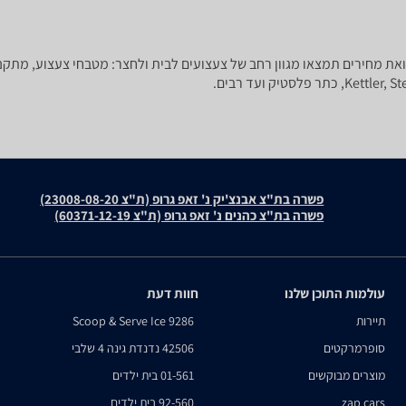
 להוסיף מתקני ספורט לחצר או לבית? ב-zap השוואת מחירים תמצאו מגוון רחב של צעצועים לבית ולחצר: 
פשרה בת"צ אבנצ'יק נ' זאפ גרופ (ת"צ 23008-08-20)
פשרה בת"צ כהנים נ' זאפ גרופ (ת"צ 60371-12-19)
עולמות התוכן שלנו
חוות דעת
תיירות
9286 Scoop & Serve Ice
סופרמרקטים
42506 נדנדת גינה 4 שלבי
מוצרים מבוקשים
01-561 בית ילדים
zap cars
92-560 בית ילדים