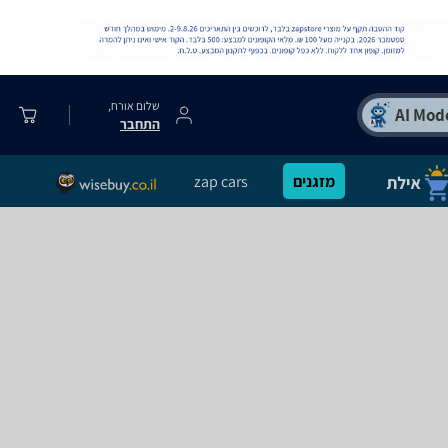
שלום אורח,
התחבר
מזגנים
zap cars