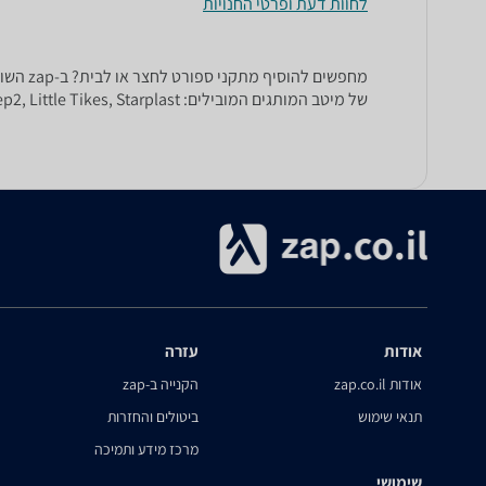
לחוות דעת ופרטי החנויות
מחפשים
של מיטב המותגים המובילים: Kettler, Step2, Little Tikes, Starplast, כתר פלסטיק ועד רבים.
אודות
עזרה
אודות zap.co.il
הקנייה ב-zap
תנאי שימוש
ביטולים והחזרות
מרכז מידע ותמיכה
שימושי