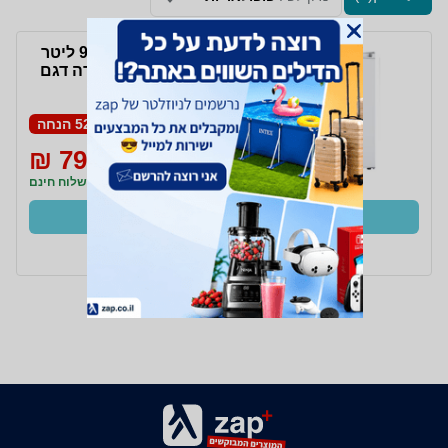
מקפיא 3 מגירות 97 ליטר
Normande נורמנדה דגם
ND-237W
52% הנחה
799 ₪
1,690 ₪
משלוח חינם
קנו עכשיו
ב- חשמל חכם+